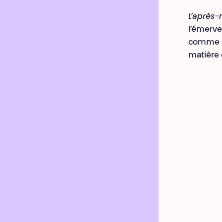
L’après-
l’émerve
comme s’i
matière 