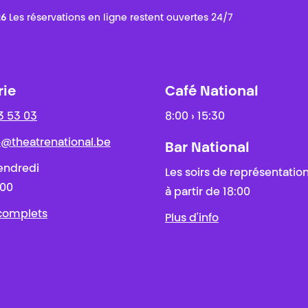
26
Les réservations en ligne restent ouvertes 24/7
rie
Café National
3 53 03
8:00 › 15:30
ie@theatrenational.be
Bar National
endredi
Les soirs de représentatio
:00
à partir de 18:00
 complets
Plus d'info