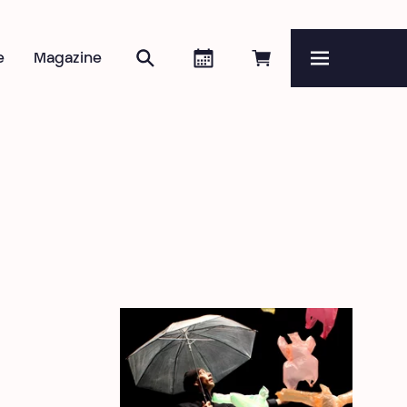
Rechercher
Agenda
Réserver en ligne
e
Magazine
Menu