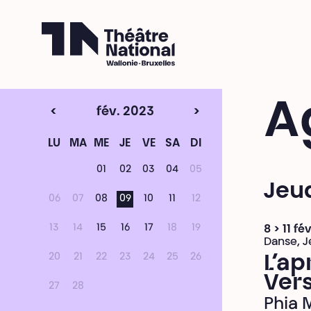
Théâtre National
Wallonie-Bruxelles
A
<
fév. 2023
>
LU
MA
ME
JE
VE
SA
DI
01
02
03
04
05
Jeud
06
07
08
09
10
11
12
13
14
15
16
17
18
19
8 > 11 fé
Danse, J
20
21
22
23
24
25
26
L’ap
Vers
27
28
Phia 