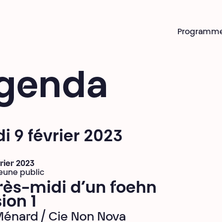
Programm
genda
i 9 février 2023
vrier 2023
eune public
rès-midi d’un foehn
ion 1
Ménard / Cie Non Nova