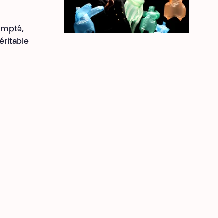
ompté,
éritable