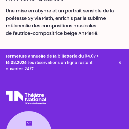
Une mise en abyme et un portrait sensible de la
poétesse Sylvia Plath, enrichis par la sublime
mélancolie des compositions musicales
de l’autrice-compositrice belge An Pierlé.
Fermeture annuelle de la billetterie du 04.07 >
×
16.08.2026
Les réservations en ligne restent
ouvertes 24/7
Théâtre National
Wallonie-Bruxelles