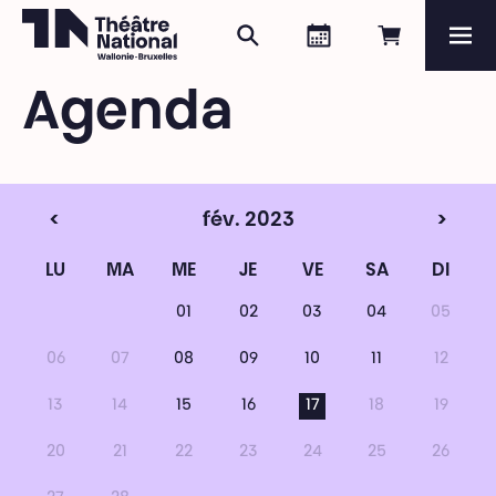
Rechercher
Agenda
Réserver e
Me
Théâtre National
Wallonie-Bruxelles
Agenda
Magazine
Programme
<
fév. 2023
>
LU
MA
ME
JE
VE
SA
DI
01
02
03
04
05
06
07
08
09
10
11
12
13
14
15
16
17
18
19
20
21
22
23
24
25
26