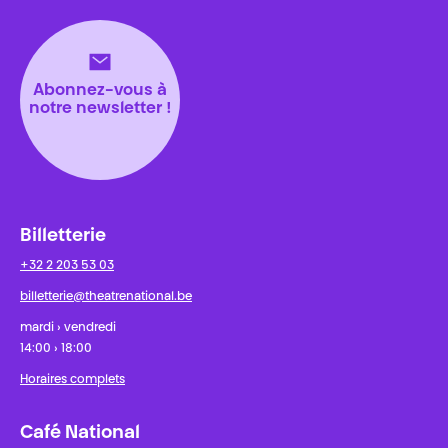
Théâtre National
Wallonie-Bruxelles
Abonnez-vous à
notre newsletter !
Billetterie
+32 2 203 53 03
billetterie@theatrenational.be
mardi › vendredi
14:00 › 18:00
Horaires complets
Café National