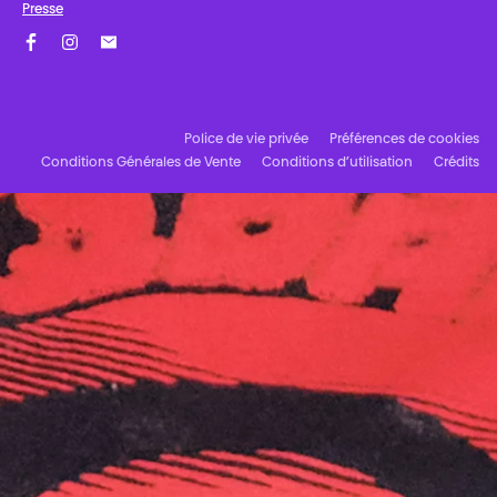
Presse
Facebook
Instagram
Abonnez-vous à notre newsletter !
Police de vie privée
Préférences de cookies
Conditions Générales de Vente
Conditions d’utilisation
Crédits