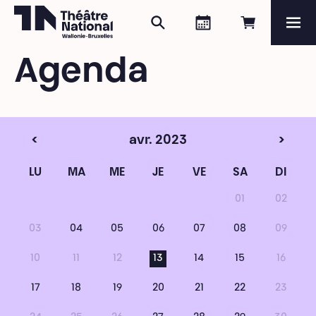
Rechercher
Agenda
Réserver e
Me
Théâtre National
Wallonie-Bruxelles
Agenda
Magazine
Programme
<
avr. 2023
>
LU
MA
ME
JE
VE
SA
DI
01
02
03
04
05
06
07
08
09
10
11
12
13
14
15
16
17
18
19
20
21
22
23