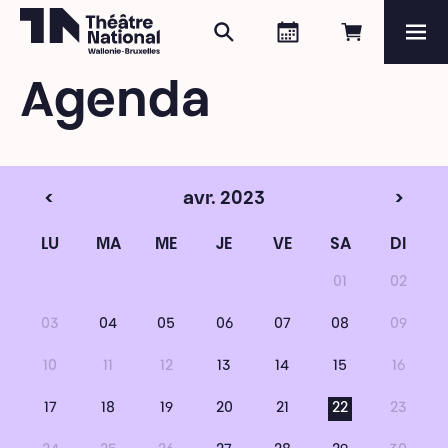
Rechercher
Agenda
Réserver e
Me
Théâtre National
Wallonie-Bruxelles
Agenda
Magazine
Programme
<
avr. 2023
>
LU
MA
ME
JE
VE
SA
DI
01
02
03
04
05
06
07
08
09
10
11
12
13
14
15
16
17
18
19
20
21
22
23