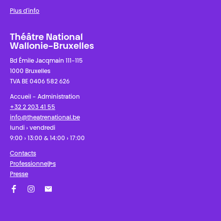
Plus d'info
Théâtre National
Wallonie-Bruxelles
Bd Émile Jacqmain 111-115
1000 Bruxelles
TVA BE 0406 582 626
Accueil - Administration
+32 2 203 41 55
info@theatrenational.be
lundi › vendredi
9:00 › 13:00 & 14:00 › 17:00
Contacts
Professionnel·les
Presse
Facebook
Instagram
Abonnez-vous à notre newsletter !