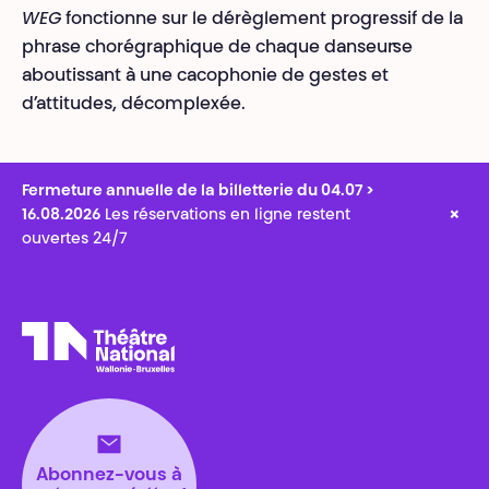
WEG
fonctionne sur le dérèglement progressif de la
phrase chorégraphique de chaque danseur·se
aboutissant à une cacophonie de gestes et
d’attitudes, décomplexée.
Fermeture annuelle de la billetterie du 04.07 >
×
16.08.2026
Les réservations en ligne restent
ouvertes 24/7
Théâtre National
Wallonie-Bruxelles
Abonnez-vous à