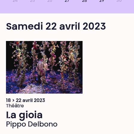
24
25
26
27
28
29
30
Samedi 22 avril 2023
18 > 22 avril 2023
Théâtre
La gioia
Pippo Delbono