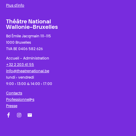
Plus d'info
Théâtre National
Wallonie-Bruxelles
Bd Émile Jacqmain 111-115
1000 Bruxelles
TVA BE 0406 582 626
Accueil - Administration
+32 2 203 41 55
info@theatrenational.be
lundi › vendredi
9:00 › 13:00 & 14:00 › 17:00
Contacts
Professionnel·les
Presse
Facebook
Instagram
Abonnez-vous à notre newsletter !