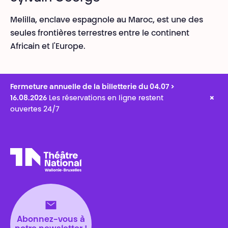
Melilla, enclave espagnole au Maroc, est une des
seules frontières terrestres entre le continent
Africain et l'Europe.
Fermeture annuelle de la billetterie du 04.07 >
×
16.08.2026
Les réservations en ligne restent
ouvertes 24/7
Théâtre National
Wallonie-Bruxelles
Abonnez-vous à