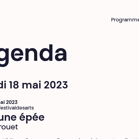
Programm
genda
i 18 mai 2023
mai 2023
estivaldesarts
 une épée
rouet