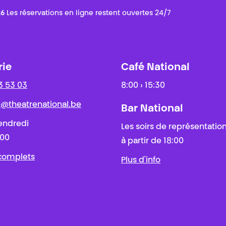
26
Les réservations en ligne restent ouvertes 24/7
rie
Café National
3 53 03
8:00 › 15:30
ie@theatrenational.be
Bar National
endredi
Les soirs de représentatio
:00
à partir de 18:00
 complets
Plus d'info