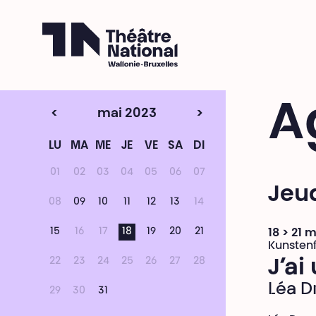
Théâtre National
Wallonie-Bruxelles
A
<
mai 2023
>
LU
MA
ME
JE
VE
SA
DI
01
02
03
04
05
06
07
Jeud
08
09
10
11
12
13
14
15
16
17
18
19
20
21
18 > 21 
Kunstenf
22
23
24
25
26
27
28
J’ai
Léa D
29
30
31