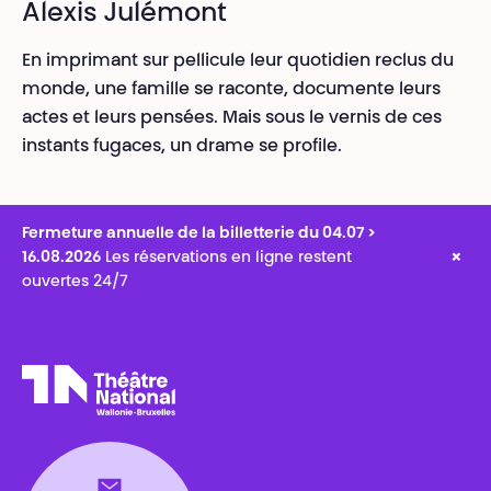
Alexis Julémont
En imprimant sur pellicule leur quotidien reclus du
monde, une famille se raconte, documente leurs
actes et leurs pensées. Mais sous le vernis de ces
instants fugaces, un drame se profile.
Fermeture annuelle de la billetterie du 04.07 >
×
16.08.2026
Les réservations en ligne restent
ouvertes 24/7
Théâtre National
Wallonie-Bruxelles