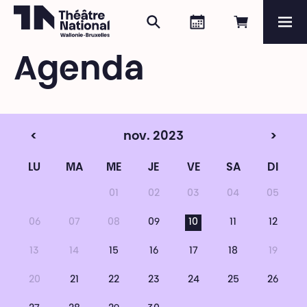
Rechercher
Agenda
Réserver e
Me
Théâtre National
Wallonie-Bruxelles
Agenda
Magazine
Programme
<
nov. 2023
>
LU
MA
ME
JE
VE
SA
DI
01
02
03
04
05
06
07
08
09
10
11
12
13
14
15
16
17
18
19
20
21
22
23
24
25
26