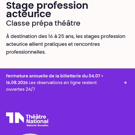
Stage profession
acteur·ice
Classe prépa théâtre
À destination des 16 à 25 ans, les stages profession
acteur·ice allient pratiques et rencontres
professionnelles.
Fermeture annuelle de la billetterie du 04.07 >
×
16.08.2026
Les réservations en ligne restent
ouvertes 24/7
Théâtre National
Wallonie-Bruxelles