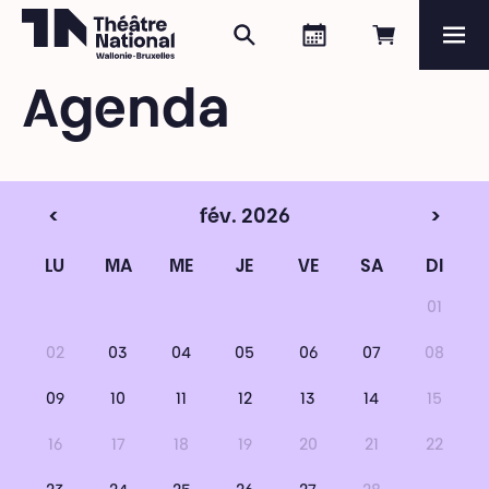
Rechercher
Agenda
Réserver e
Me
Théâtre National
Wallonie-Bruxelles
Agenda
Magazine
Programme
<
fév. 2026
>
LU
MA
ME
JE
VE
SA
DI
01
02
03
04
05
06
07
08
09
10
11
12
13
14
15
16
17
18
19
20
21
22