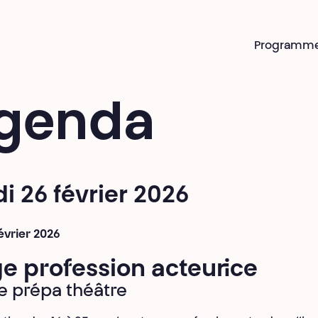
Programm
genda
i 26 février 2026
février 2026
e profession acteur·ice
e prépa théâtre