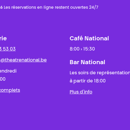
26
Les réservations en ligne restent ouvertes 24/7
rie
Café National
3 53 03
8:00 › 15:30
ie@theatrenational.be
Bar National
endredi
Les soirs de représentatio
:00
à partir de 18:00
 complets
Plus d'info