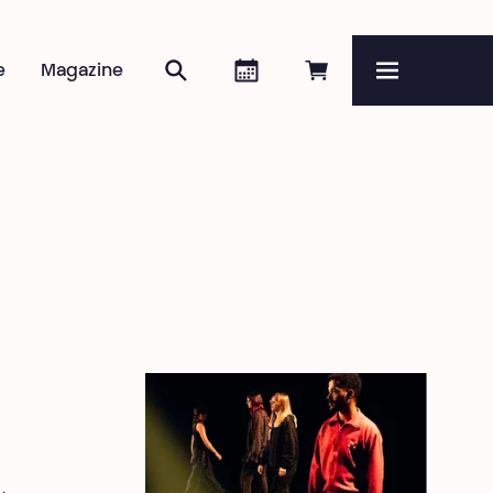
Rechercher
Agenda
Réserver en ligne
e
Magazine
Menu