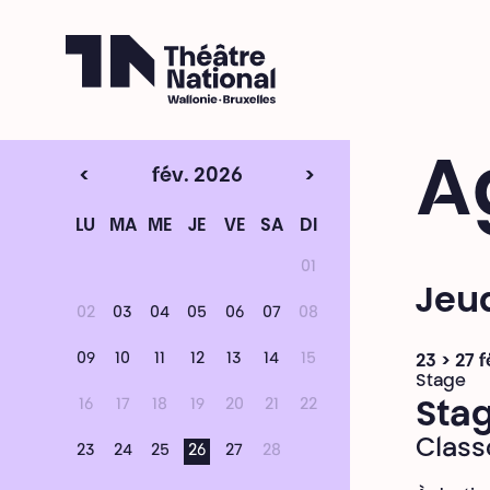
Théâtre National
Wallonie-Bruxelles
A
<
fév. 2026
>
LU
MA
ME
JE
VE
SA
DI
01
Jeud
02
03
04
05
06
07
08
09
10
11
12
13
14
15
23 > 27 
Stage
16
17
18
19
20
21
22
Stag
Class
23
24
25
26
27
28