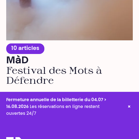
10 articles
MàD
Festival des Mots à
Défendre
Fermeture annuelle de la billetterie du 04.07 >
×
16.08.2026
Les réservations en ligne restent
ouvertes 24/7