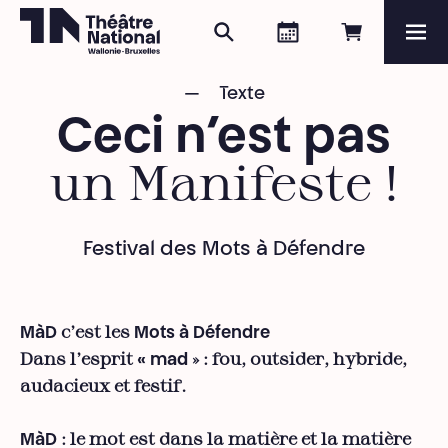
Rechercher
Agenda
Réserver e
Me
Théâtre National
Wallonie-Bruxelles
Texte
Magazine
Ceci n’est pas
Programme
un Manifeste !
Festival des Mots à Défendre
c’est les
MàD
Mots à Défendre
Dans l’esprit
» : fou, outsider, hybride,
« mad
audacieux et festif.
: le mot est dans la matière et la matière
MàD