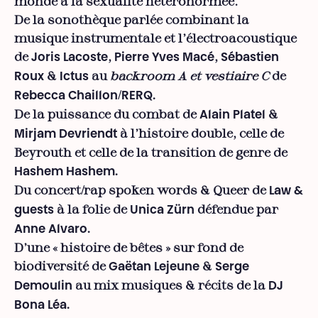
monde à la sexualité hétéronormée.
De la sonothèque parlée combinant la
musique instrumentale et l’électroacoustique
de
,
,
Joris Lacoste
Pierre Yves Macé
Sébastien
&
au
backroom
A et vestiaire C
de
Roux
Ictus
/
Rebecca Chaillon
RERQ.
De la puissance du combat de
&
Alain Platel
à l’histoire double, celle de
Mirjam Devriendt
Beyrouth et celle de la transition de genre de
Hashem Hashem.
Du concert/rap spoken words & Queer de
Law &
à la folie de
défendue par
guests
Unica Zürn
Anne Alvaro.
D’une « histoire de bêtes » sur fond de
biodiversité de
&
Gaëtan Lejeune
Serge
au mix musiques & récits de la
Demoulin
DJ
Bona Léa.