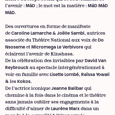
l’avenir :
; le mot est la matière :
MàD
MàD MàD
MàD.
Des ouvertures en forme de manifeste
de
, autrices
Caroline Lamarche & Joëlle Sambi
associée du Théâtre National aux voix de
Do
et
qui
Nsoseme
Micromega Le Verbivore
éclairent l’avenir de Kinshasa.
De la célébration des invisibles par
David Van
au spectacle intergénérationnel à
Reybrouck
voir en famille avec
,
Lisette Lombé
Raïssa Yowali
& les
Kokos.
De l’actrice iconique
qui
Jeanne Balibar
chemine à la fois dans le cinéma et le théâtre
sans jamais oublier ses engagements à la
difficulté d’aimer de
dans un
Laurène Marx