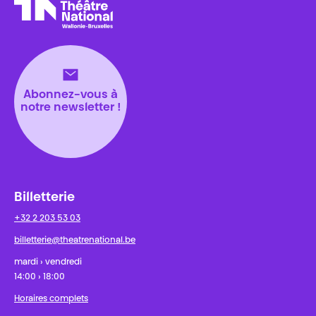
Théâtre National
Wallonie-Bruxelles
Abonnez-vous à
notre newsletter !
Billetterie
+32 2 203 53 03
billetterie@theatrenational.be
mardi › vendredi
14:00 › 18:00
Horaires complets