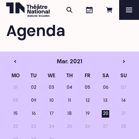
Search
Agenda
Book onli
Me
Théâtre National
Wallonie-Bruxelles
Agenda
Magazine
Programme
<
Mar. 2021
>
MO
TU
WE
TH
FR
SA
SU
01
02
03
04
05
06
07
08
09
10
11
12
13
14
15
16
17
18
19
20
21
22
23
24
25
26
27
28