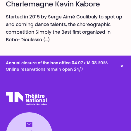
Charlemagne Kevin Kabore
Started in 2015 by Serge Aimé Coulibaly to spot up
and coming dance talents, the choreographic
competition Simply the Best first organized in
Bobo-Dioulasso (…)
Annual closure of the box office 04.07 > 16.08.2026
×
Online reservations remain open 24/7
Théâtre National
Wallonie-Bruxelles