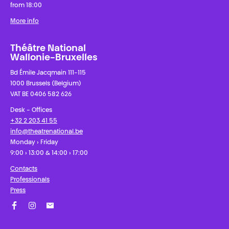
from 18:00
More info
Théâtre National
Wallonie-Bruxelles
Bd Émile Jacqmain 111-115
1000 Brussels (Belgium)
VAT BE 0406 582 626
Desk - Offices
+32 2 203 41 55
info@theatrenational.be
Monday › Friday
9:00 › 13:00 & 14:00 › 17:00
Contacts
Professionals
Press
Facebook
Instagram
Subscribe to our newsletter!