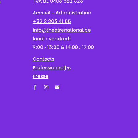
TVA BE 0406 582 626
n
Accueil - Administration
+32 2 203 41 55
info@theatrenational.be
lundi › vendredi
9:00 › 13:00 & 14:00 › 17:00
Contacts
Professionnel·les
Presse
Facebook
Instagram
Abonnez-vous à notre newsletter !