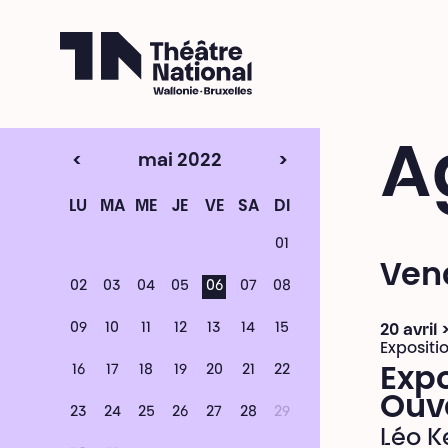
Théâtre National
Wallonie-Bruxelles
A
<
mai 2022
>
LU
MA
ME
JE
VE
SA
DI
01
Ven
02
03
04
05
06
07
08
09
10
11
12
13
14
15
20 avril
Expositi
16
17
18
19
20
21
22
Expo
Ouv
23
24
25
26
27
28
29
Léo K