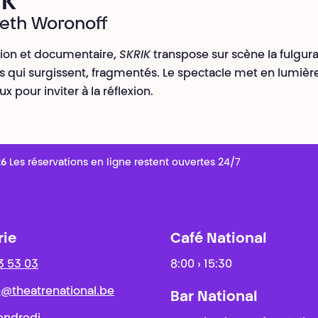
IK
beth Woronoff
ction et documentaire,
SKRIK
transpose sur scène la fulgur
s qui surgissent, fragmentés. Le spectacle met en lumière 
x pour inviter à la réflexion.
26
Les réservations en ligne restent ouvertes 24/7
rie
Café National
3 53 03
8:00 › 15:30
ie@theatrenational.be
Bar National