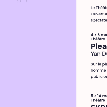
30
31
Le Théâtr
Ouvertur
spectate
4 > 6 ma
Théâtre
Plea
Yan D
Sur le p
homme qu
public es
5 > 14 m
Théâtre