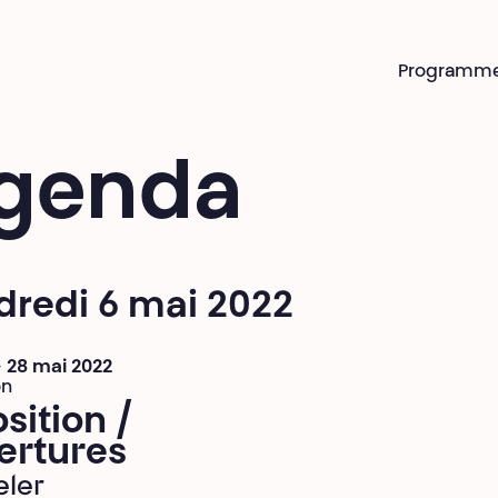
Programm
genda
dredi 6 mai 2022
 > 28 mai 2022
on
sition /
ertures
eler