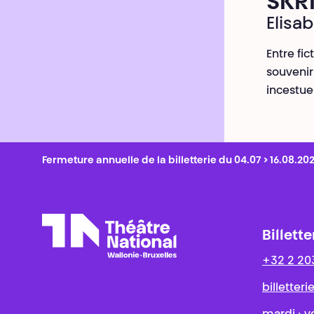
SKR
Elisa
Entre fi
souvenir
incestueu
Fermeture annuelle de la billetterie du 04.07 > 16.08.20
Billette
+32 2 20
Théâtre National
Wallonie-Bruxelles
billetter