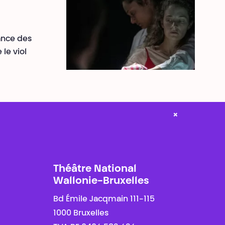
ance des
le viol
×
Théâtre National
Wallonie-Bruxelles
Bd Émile Jacqmain 111-115
1000 Bruxelles