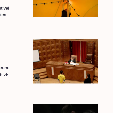
tival
 des
jeune
. Le