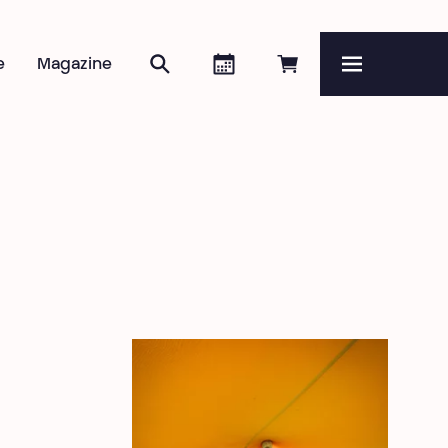
Rechercher
Agenda
Réserver en ligne
e
Magazine
Menu