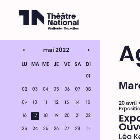
Théâtre National
Wallonie-Bruxelles
A
<
mai 2022
>
LU
MA
ME
JE
VE
SA
DI
01
Mard
02
03
04
05
06
07
08
09
10
11
12
13
14
15
20 avril
Expositi
16
17
18
19
20
21
22
Expo
Ouv
23
24
25
26
27
28
29
Léo K