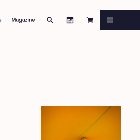
Rechercher
Agenda
Réserver en ligne
e
Magazine
Menu