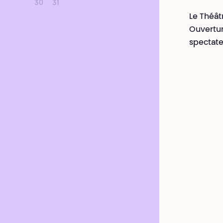
30
31
Le Théâtr
Ouvertur
spectate