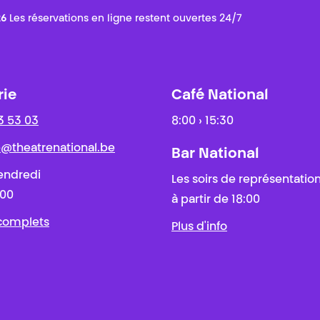
26
Les réservations en ligne restent ouvertes 24/7
rie
Café National
3 53 03
8:00 › 15:30
ie@theatrenational.be
Bar National
endredi
Les soirs de représentatio
:00
à partir de 18:00
 complets
Plus d'info