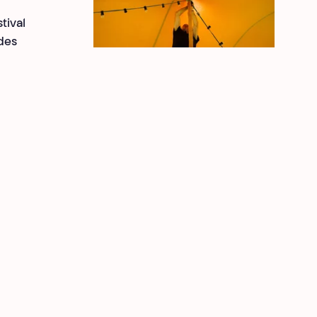
tival
 des