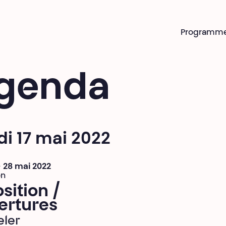
Programm
genda
i 17 mai 2022
 > 28 mai 2022
on
sition /
ertures
eler