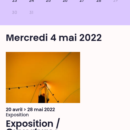
23
24
25
26
27
28
29
30
31
Mercredi 4 mai 2022
20 avril > 28 mai 2022
Exposition
Exposition /