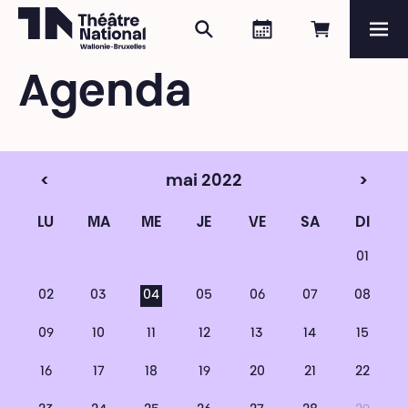
Rechercher
Agenda
Réserver e
Me
Théâtre National
Wallonie-Bruxelles
Agenda
Magazine
Programme
<
mai 2022
>
LU
MA
ME
JE
VE
SA
DI
01
02
03
04
05
06
07
08
09
10
11
12
13
14
15
16
17
18
19
20
21
22