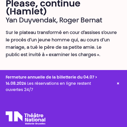
Please, continue
(Hamlet)
Yan Duyvendak, Roger Bernat
Sur le plateau transformé en cour d’assises s’ouvre
le procès d’un jeune homme qui, au cours d’un
mariage, a tué le père de sa petite amie. Le
public est invité à « examiner les charges ».
Fermeture annuelle de la billetterie du 04.07 >
×
16.08.2026
Les réservations en ligne restent
ouvertes 24/7
Théâtre National
Wallonie-Bruxelles