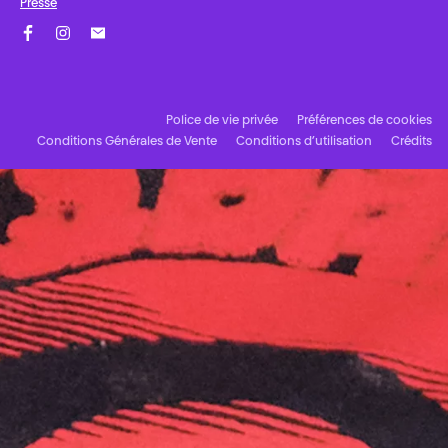
Presse
Facebook
Instagram
Abonnez-vous à notre newsletter !
Police de vie privée
Préférences de cookies
Conditions Générales de Vente
Conditions d’utilisation
Crédits