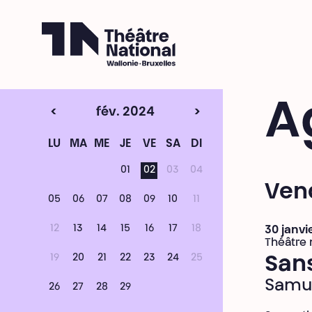
Théâtre National
Wallonie-Bruxelles
A
<
fév. 2024
>
LU
MA
ME
JE
VE
SA
DI
01
02
03
04
Vend
05
06
07
08
09
10
11
12
13
14
15
16
17
18
30 janvi
Théâtre 
19
20
21
22
23
24
25
San
Samu
26
27
28
29