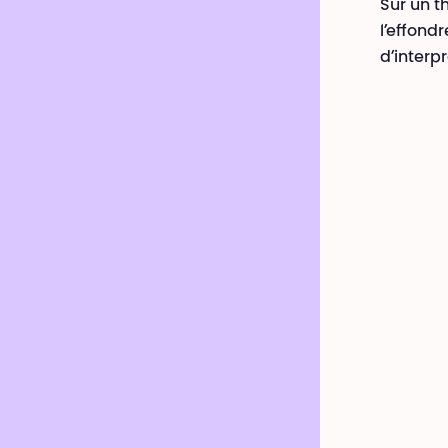
Sur un t
l’effond
d’interp