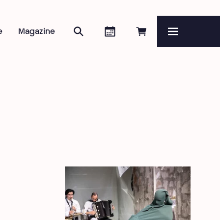
Rechercher
Agenda
Réserver en ligne
e
Magazine
Menu