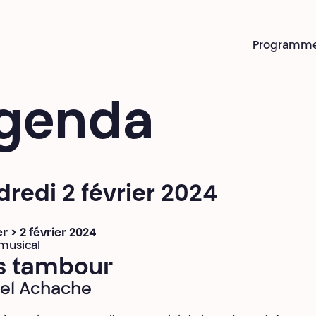
Programm
genda
redi 2 février 2024
er > 2 février 2024
musical
s tambour
el Achache