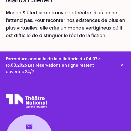
Marion Siéfert
Marion Siéfert aime trouver le théâtre là où on ne
l’attend pas. Pour raconter nos existences de plus en
plus virtuelles, elle crée un monde vertigineux où il
est difficile de distinguer le réel de la fiction.
Fermeture annuelle de la billetterie du 04.07 >
×
16.08.2026
Les réservations en ligne restent
ouvertes 24/7
Théâtre National
Wallonie-Bruxelles