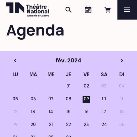
Rechercher
Agenda
Réserver e
Me
Théâtre National
Wallonie-Bruxelles
Agenda
Magazine
Programme
<
fév. 2024
>
LU
MA
ME
JE
VE
SA
DI
01
02
03
04
05
06
07
08
09
10
11
12
13
14
15
16
17
18
19
20
21
22
23
24
25