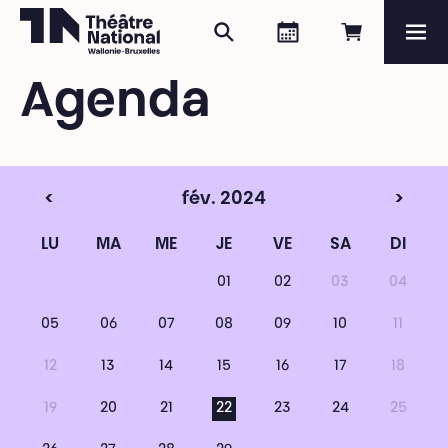
Rechercher
Agenda
Réserver e
Me
Théâtre National
Wallonie-Bruxelles
Agenda
Magazine
Programme
<
fév. 2024
>
LU
MA
ME
JE
VE
SA
DI
01
02
03
04
05
06
07
08
09
10
11
12
13
14
15
16
17
18
19
20
21
22
23
24
25