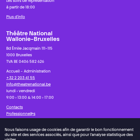
Les soirs de représentation
à partir de 18:00
Plus d'info
Théâtre National
Wallonie-Bruxelles
Bd Émile Jacqmain 111-115
1000 Bruxelles
TVA BE 0406 582 626
Accueil - Administration
+32 2 203 41 55
info@theatrenational.be
lundi › vendredi
9:00 › 13:00 & 14:00 › 17:00
Contacts
Professionnel·les
Presse
Nous faisons usage de cookies afin de garantir le bon fonctionnement
du site et des services associés, ainsi que pour l’analyse statistique des
Facebook
Instagram
Abonnez-vous à notre newsletter !