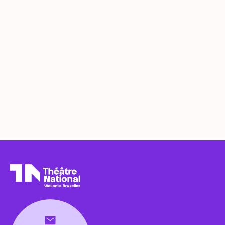
Théâtre National
Wallonie-Bruxelles