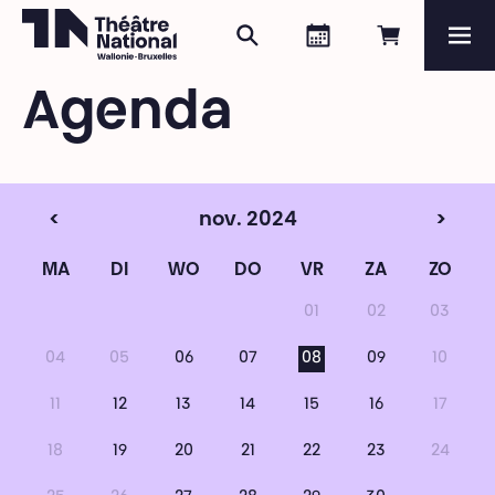
Zoeken
Agenda
Online re
Me
Théâtre National
Wallonie-Bruxelles
Agenda
Magazine
Programma
<
nov. 2024
>
MA
DI
WO
DO
VR
ZA
ZO
01
02
03
04
05
06
07
08
09
10
11
12
13
14
15
16
17
18
19
20
21
22
23
24