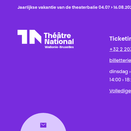
Jaarlijkse vakantie van de theaterbalie 04.07 > 16.08.20
Ticketi
+32 2 20
Théâtre National
Wallonie-Bruxelles
billetter
dinsdag ›
14:00 › 18
Volledige