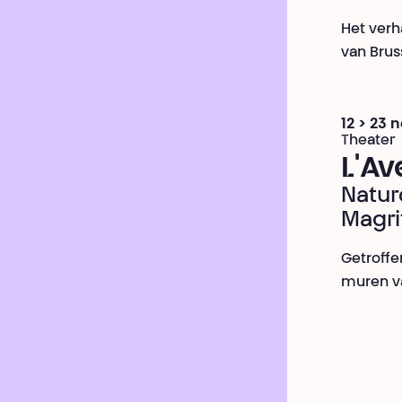
Het verh
van Brus
12 > 23
Theater
L'Av
Nature
Magri
Getroff
muren va