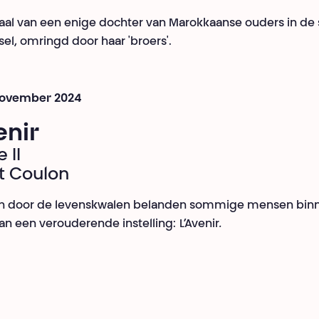
aal van een enige dochter van Marokkaanse ouders in de 
sel, omringd door haar 'broers'.
 november 2024
enir
 II
t Coulon
en door de levenskwalen belanden sommige mensen bin
n een verouderende instelling:
L’Avenir
.