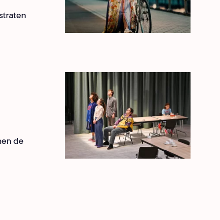
straten
nen de