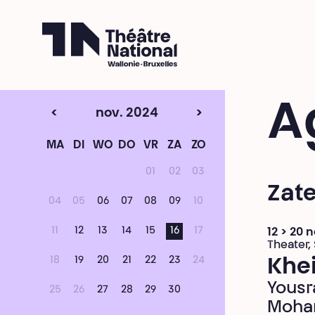
Théâtre National
Wallonie-Bruxelles
A
<
nov. 2024
>
MA
DI
WO
DO
VR
ZA
ZO
01
02
03
Zat
04
05
06
07
08
09
10
11
12
13
14
15
16
17
12 > 20
Theater,
18
19
20
21
22
23
24
Khei
Yousr
25
26
27
28
29
30
Moha