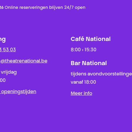
26
Online reserveringen blijven 24/7 open
ng
Café National
3 53 03
8:00 › 15:30
ie@theatrenational.be
Bar National
 vrijdag
tijdens avondvoorstelling
:00
vanaf 18:00
 openingstijden
Meer info