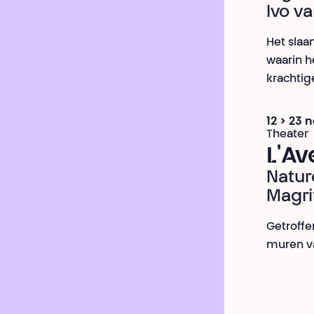
Ivo v
Het slaa
waarin h
krachtig
12 > 23
Theater
L'Av
Nature
Magri
Getroff
muren va