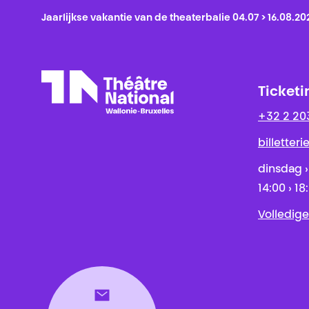
Jaarlijkse vakantie van de theaterbalie 04.07 > 16.08.20
Ticketi
+32 2 20
Théâtre National
Wallonie-Bruxelles
billetter
dinsdag ›
14:00 › 18
Volledige