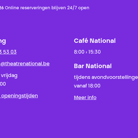
26
Online reserveringen blijven 24/7 open
ng
Café National
3 53 03
8:00 › 15:30
ie@theatrenational.be
Bar National
 vrijdag
tijdens avondvoorstelling
:00
vanaf 18:00
 openingstijden
Meer info