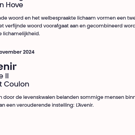
an Hove
nde woord en het welbespraakte lichaam vormen een twe
et verfijnde woord voorafgaat aan en gecombineerd wor
e lichamelijkheid.
 november 2024
enir
 II
t Coulon
en door de levenskwalen belanden sommige mensen bin
n een verouderende instelling:
L’Avenir
.