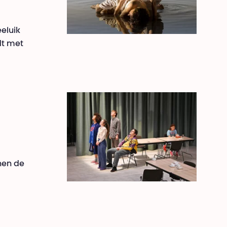
eluik
dt met
nen de