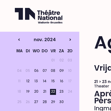
Théâtre National
Wallonie-Bruxelles
A
<
nov. 2024
>
MA
DI
WO
DO
VR
ZA
ZO
01
02
03
Vri
04
05
06
07
08
09
10
11
12
13
14
15
16
17
21 > 23
Theater
18
19
20
21
22
23
24
Aprè
Per
25
26
27
28
29
30
Ingm