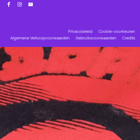
Facebook
Instagram
Schrijf u in op onze nieuwsbrief!
Privacybeleid
Cookie-voorkeuren
Algemene Verkoopvoorwaarden
Gebruiksvoorwaarden
Credits