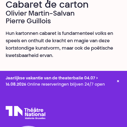
Cabaret de carton
Olivier Martin-Salvan
Pierre Guillois
Hun kartonnen cabaret is fundamenteel volks en
speels en onthult de kracht en magie van deze
kortstondige kunstvorm, maar ook de poëtische
kwetsbaarheid ervan.
Jaarlijkse vakantie van de theaterbalie 04.07 >
×
16.08.2026
Online reserveringen blijven 24/7 open
Théâtre National
Wallonie-Bruxelles