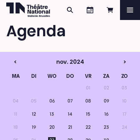
Zoeken
Agenda
Online re
Me
Théâtre National
Wallonie-Bruxelles
Agenda
Magazine
Programma
<
nov. 2024
>
MA
DI
WO
DO
VR
ZA
ZO
01
02
03
04
05
06
07
08
09
10
11
12
13
14
15
16
17
18
19
20
21
22
23
24