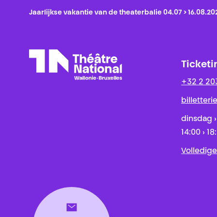
Jaarlijkse vakantie van de theaterbalie 04.07 > 16.08.20
Ticketi
+32 2 20
Théâtre National
Wallonie-Bruxelles
billetter
dinsdag ›
14:00 › 18
Volledige