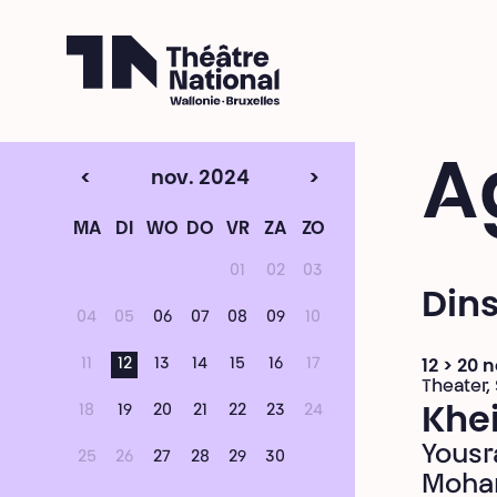
Théâtre National
Wallonie-Bruxelles
A
<
nov. 2024
>
MA
DI
WO
DO
VR
ZA
ZO
01
02
03
Din
04
05
06
07
08
09
10
11
12
13
14
15
16
17
12 > 20
Theater,
18
19
20
21
22
23
24
Khei
Yousr
25
26
27
28
29
30
Moha