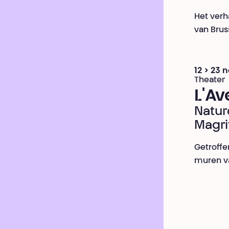
Het verh
van Brus
12 > 23
Theater
L'Av
Nature
Magri
Getroff
muren va