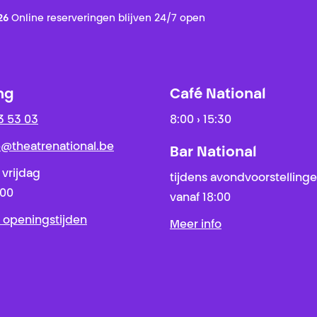
26
Online reserveringen blijven 24/7 open
ng
Café National
3 53 03
8:00 › 15:30
ie@theatrenational.be
Bar National
 vrijdag
tijdens avondvoorstelling
:00
vanaf 18:00
 openingstijden
Meer info