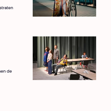
straten
nen de