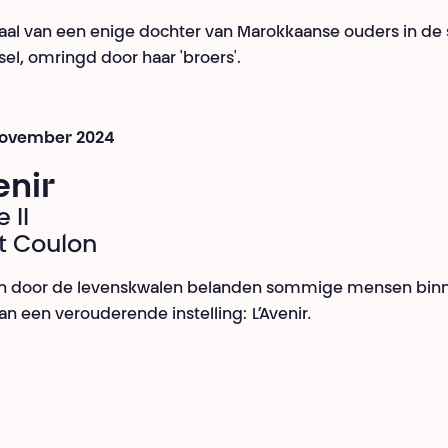
aal van een enige dochter van Marokkaanse ouders in de 
sel, omringd door haar 'broers'.
 november 2024
enir
 II
t Coulon
en door de levenskwalen belanden sommige mensen bin
n een verouderende instelling:
L’Avenir
.