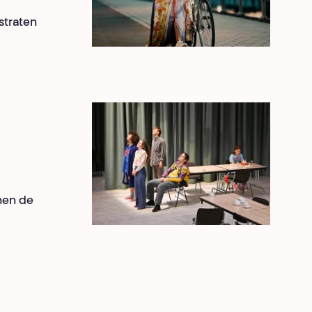
straten
nen de