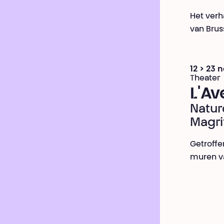
Het verh
van Brus
12 > 23
Theater
L'Av
Nature
Magri
Getroff
muren va