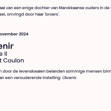
aal van een enige dochter van Marokkaanse ouders in de 
sel, omringd door haar 'broers'.
 november 2024
enir
 II
t Coulon
en door de levenskwalen belanden sommige mensen bin
n een verouderende instelling:
L’Avenir
.