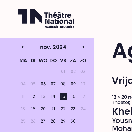
Théâtre National
Wallonie-Bruxelles
A
<
nov. 2024
>
MA
DI
WO
DO
VR
ZA
ZO
01
02
03
Vri
04
05
06
07
08
09
10
11
12
13
14
15
16
17
12 > 20
Theater,
18
19
20
21
22
23
24
Khei
Yousr
25
26
27
28
29
30
Moha