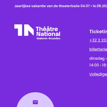
Jaarlijkse vakantie van de theaterbalie 04.07 > 16.08.20
Ticketi
+32 2 20
Théâtre National
Wallonie-Bruxelles
billetter
dinsdag ›
14:00 › 18
Volledige