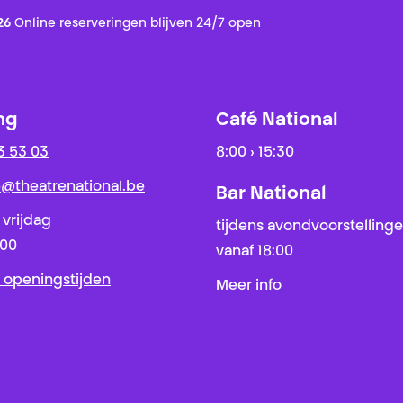
26
Online reserveringen blijven 24/7 open
ng
Café National
3 53 03
8:00 › 15:30
ie@theatrenational.be
Bar National
 vrijdag
tijdens avondvoorstelling
:00
vanaf 18:00
 openingstijden
Meer info