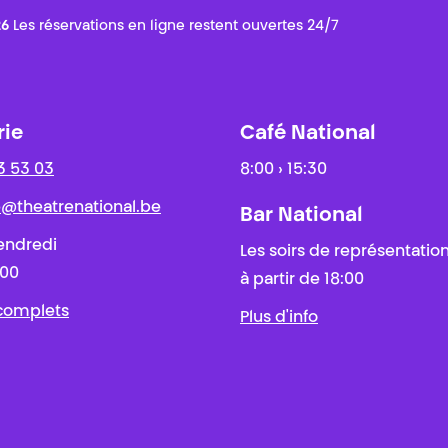
26
Les réservations en ligne restent ouvertes 24/7
rie
Café National
3 53 03
8:00 › 15:30
ie@theatrenational.be
Bar National
endredi
Les soirs de représentatio
:00
à partir de 18:00
 complets
Plus d'info