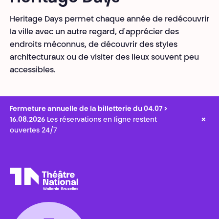
Heritage Days permet chaque année de redécouvrir
la ville avec un autre regard, d'apprécier des
endroits méconnus, de découvrir des styles
architecturaux ou de visiter des lieux souvent peu
accessibles.
Fermeture annuelle de la billetterie du 04.07 >
×
16.08.2026
Les réservations en ligne restent
ouvertes 24/7
Théâtre National
Wallonie-Bruxelles