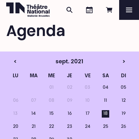
Rechercher
Agenda
Réserver e
Me
Théâtre National
Wallonie-Bruxelles
Agenda
Magazine
Programme
<
sept. 2021
>
LU
MA
ME
JE
VE
SA
DI
01
02
03
04
05
06
07
08
09
10
11
12
13
14
15
16
17
18
19
20
21
22
23
24
25
26