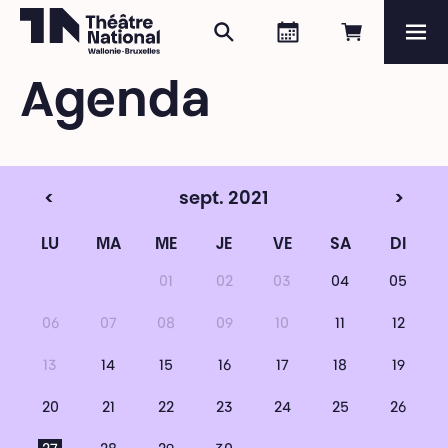
Rechercher
Agenda
Réserver e
Me
Théâtre National
Wallonie-Bruxelles
Agenda
Magazine
Programme
<
sept. 2021
>
LU
MA
ME
JE
VE
SA
DI
01
02
03
04
05
06
07
08
09
10
11
12
13
14
15
16
17
18
19
20
21
22
23
24
25
26