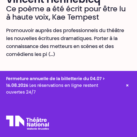
Vincent Hennebicq
Ce poème a été écrit pour être lu
à haute voix, Kae Tempest
Promouvoir auprès des professionnels du théâtre
les nouvelles écritures dramatiques. Porter à la
connaissance des metteurs en scènes et des
comédiens les pi (…)
Fermeture annuelle de la billetterie du 04.07 >
×
16.08.2026
Les réservations en ligne restent
ouvertes 24/7
Théâtre National
Wallonie-Bruxelles