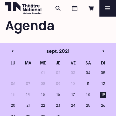
Rechercher
Agenda
Réserver e
Me
Théâtre National
Wallonie-Bruxelles
Agenda
Magazine
Programme
<
sept. 2021
>
LU
MA
ME
JE
VE
SA
DI
01
02
03
04
05
06
07
08
09
10
11
12
13
14
15
16
17
18
19
20
21
22
23
24
25
26