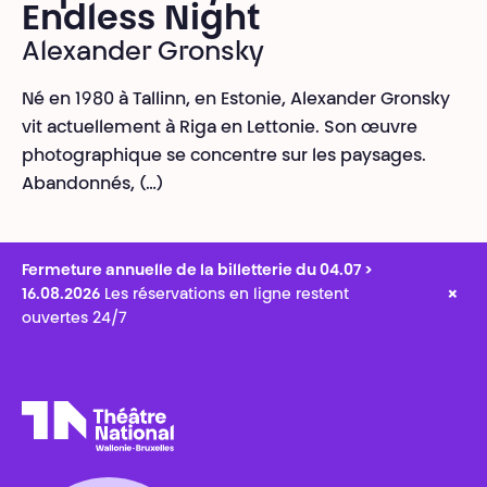
Endless Night
Alexander Gronsky
Né en 1980 à Tallinn, en Estonie, Alexander Gronsky
vit actuellement à Riga en Lettonie. Son œuvre
photographique se concentre sur les paysages.
Abandonnés, (…)
Fermeture annuelle de la billetterie du 04.07 >
×
16.08.2026
Les réservations en ligne restent
ouvertes 24/7
Théâtre National
Wallonie-Bruxelles