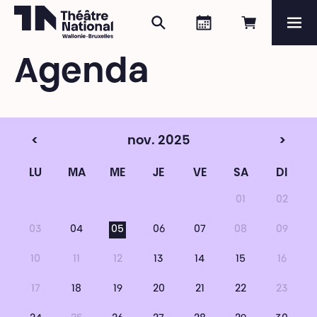
Rechercher
Agenda
Réserver e
Me
Théâtre National
Wallonie-Bruxelles
Agenda
Magazine
Programme
<
nov. 2025
>
LU
MA
ME
JE
VE
SA
DI
01
02
03
04
05
06
07
08
09
10
11
12
13
14
15
16
17
18
19
20
21
22
23