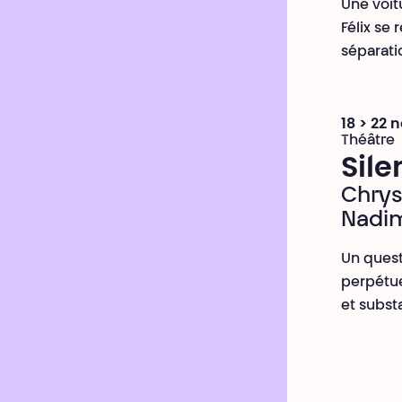
Une voitu
Félix se
séparati
18 > 22
Théâtre
Sile
Chrys
Nadi
Un quest
perpétue
et subst