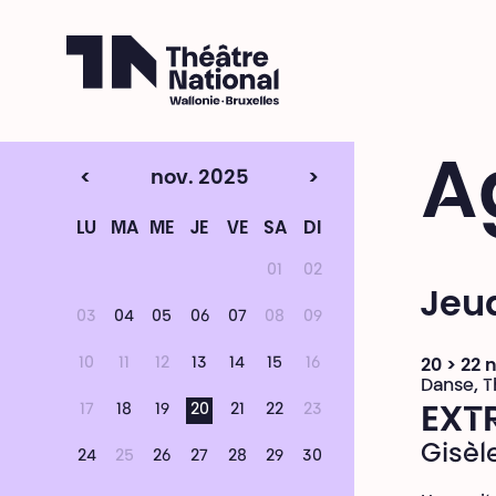
Théâtre National
Wallonie-Bruxelles
A
<
nov. 2025
>
LU
MA
ME
JE
VE
SA
DI
01
02
Jeu
03
04
05
06
07
08
09
10
11
12
13
14
15
16
20 > 22
Danse, T
17
18
19
20
21
22
23
EXTR
Gisèl
24
25
26
27
28
29
30