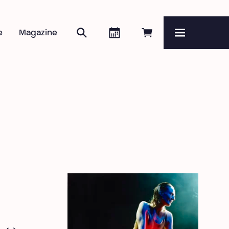
Rechercher
Agenda
Réserver en ligne
e
Magazine
Menu