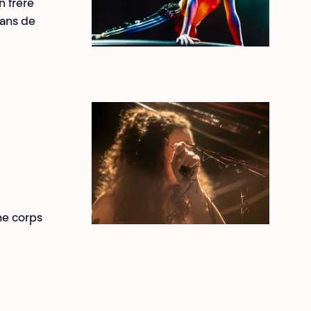
n frère
 ans de
ne corps