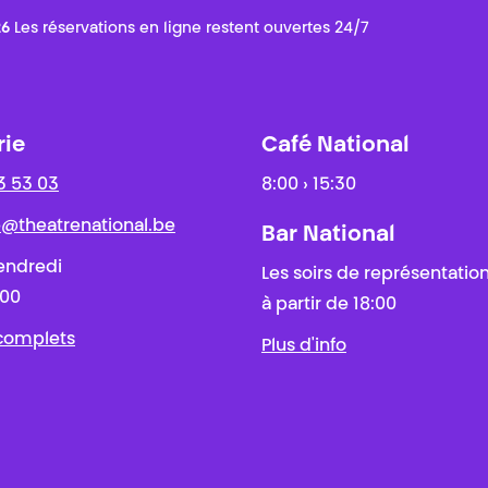
26
Les réservations en ligne restent ouvertes 24/7
rie
Café National
3 53 03
8:00 › 15:30
ie@theatrenational.be
Bar National
endredi
Les soirs de représentatio
:00
à partir de 18:00
 complets
Plus d'info