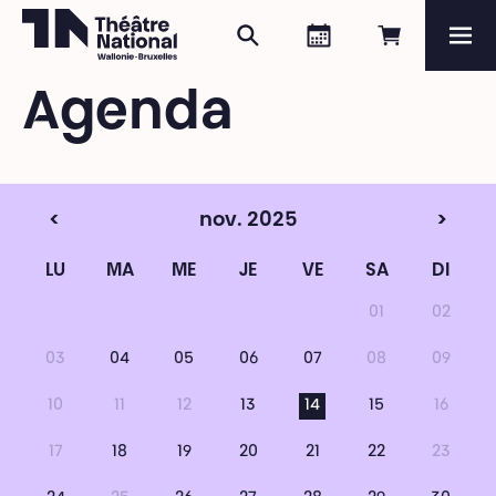
Rechercher
Agenda
Réserver e
Me
Théâtre National
Wallonie-Bruxelles
Agenda
Magazine
Programme
<
nov. 2025
>
LU
MA
ME
JE
VE
SA
DI
01
02
03
04
05
06
07
08
09
10
11
12
13
14
15
16
17
18
19
20
21
22
23