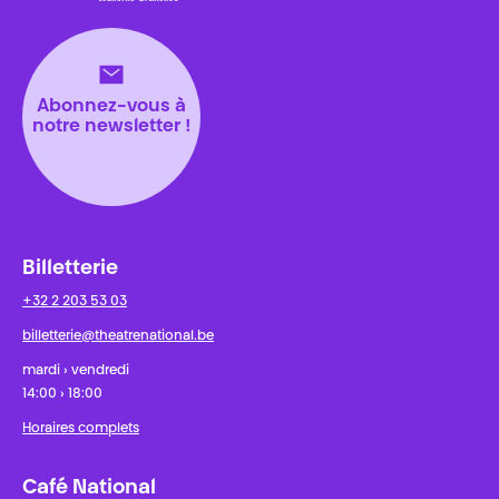
Théâtre National
Wallonie-Bruxelles
Abonnez-vous à
notre newsletter !
Billetterie
+32 2 203 53 03
billetterie@theatrenational.be
mardi › vendredi
14:00 › 18:00
Horaires complets
Café National