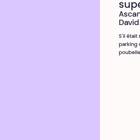
sup
Ascan
David
S'il étai
parking 
poubelle