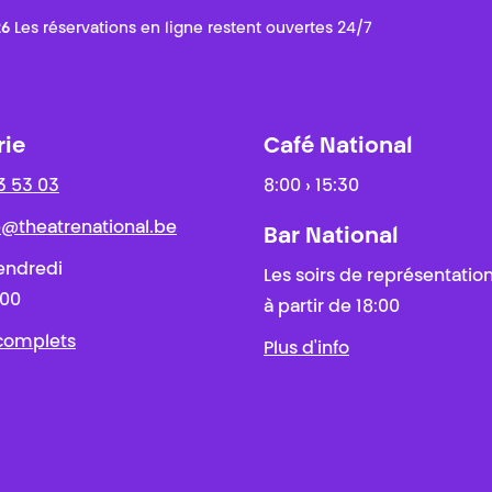
26
Les réservations en ligne restent ouvertes 24/7
rie
Café National
3 53 03
8:00 › 15:30
ie@theatrenational.be
Bar National
endredi
Les soirs de représentatio
:00
à partir de 18:00
 complets
Plus d'info