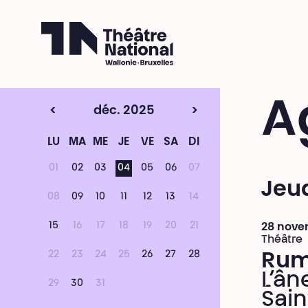
Théâtre National
Wallonie-Bruxelles
A
<
déc. 2025
>
LU
MA
ME
JE
VE
SA
DI
01
02
03
04
05
06
07
Jeu
08
09
10
11
12
13
14
15
16
17
18
19
20
21
28 nove
Théâtre
22
23
24
25
26
27
28
Ru
L’ân
29
30
31
Sain