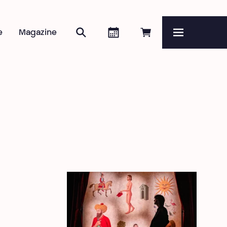
Rechercher
Agenda
Réserver en ligne
e
Magazine
Menu