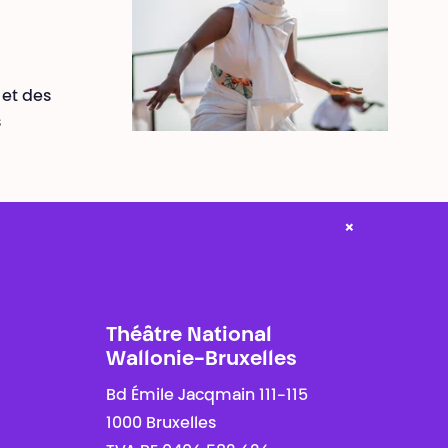
 et des
s
×
Théâtre National
Wallonie-Bruxelles
Bd Émile Jacqmain 111-115
1000 Bruxelles