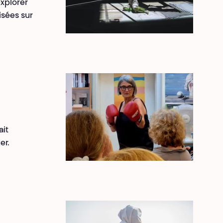
explorer
lisées sur
ait
er.