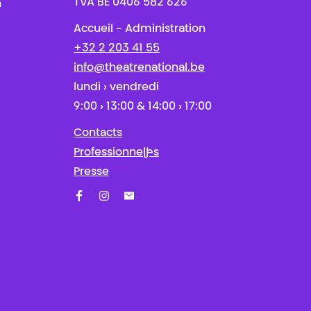
TVA BE 0406 582 626
n
Accueil - Administration
+32 2 203 41 55
info@theatrenational.be
lundi › vendredi
9:00 › 13:00 & 14:00 › 17:00
Contacts
Professionnel·les
Presse
Facebook
Instagram
Abonnez-vous à notre newsletter !