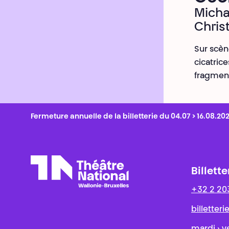
Micha
Chris
Sur scèn
cicatric
fragment
Fermeture annuelle de la billetterie du 04.07 > 16.08.20
Billette
+32 2 20
Théâtre National
Wallonie-Bruxelles
billetter