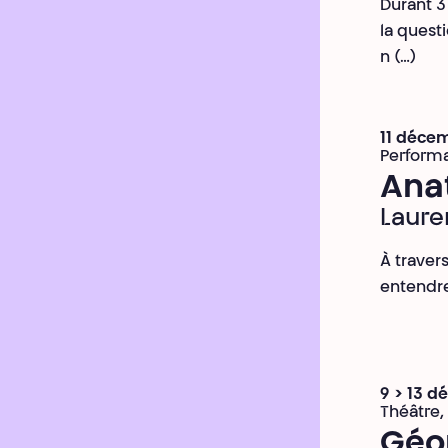
Durant 3
la questi
n (…)
11 déce
Perform
Ana
Laure
À traver
entendre 
9 > 13 
Théâtre,
Géo