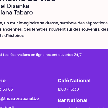
el Disanka
tiana Tabaro
e, un mur imaginaire se dresse, symbole des séparations
es anciennes. Ces fenêtres s’ouvrent sur des souvenirs, de
s d’histoires.
26
Les réservations en ligne restent ouvertes 24/7
rie
Café National
3 53 03
8:00 › 15:30
ie@theatrenational.be
Bar National