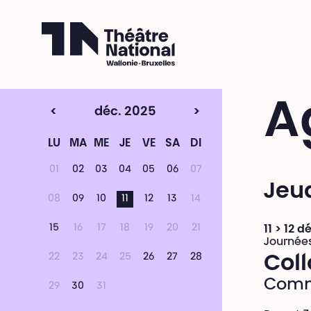
Théâtre National
Wallonie-Bruxelles
A
<
déc. 2025
>
LU
MA
ME
JE
VE
SA
DI
01
02
03
04
05
06
07
Jeu
08
09
10
11
12
13
14
15
16
17
18
19
20
21
11 > 12 
Journée
22
23
24
25
26
27
28
Col
Comm
29
30
31