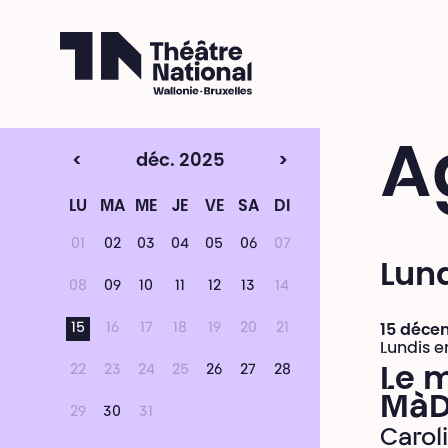
Théâtre National
Wallonie-Bruxelles
A
<
déc. 2025
>
LU
MA
ME
JE
VE
SA
DI
01
02
03
04
05
06
07
Lun
08
09
10
11
12
13
14
15
16
17
18
19
20
21
15 déce
Lundis e
22
23
24
25
26
27
28
Le m
Mà
29
30
31
Carol