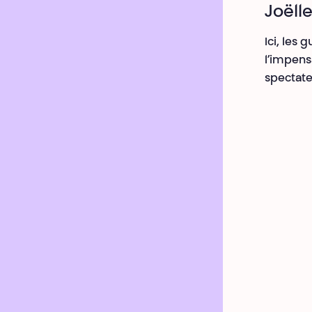
Joëll
Ici, les 
l’impensa
spectateu