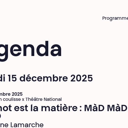
Programm
genda
di 15 décembre 2025
mbre 2025
n coulisse x Théâtre National
ot est la matière : MàD MàD
D
ine Lamarche