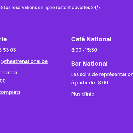
26
Les réservations en ligne restent ouvertes 24/7
rie
Café National
3 53 03
8:00 › 15:30
ie@theatrenational.be
Bar National
endredi
Les soirs de représentatio
:00
à partir de 18:00
 complets
Plus d'info