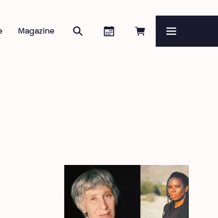
Rechercher
Agenda
Réserver en ligne
e
Magazine
Menu