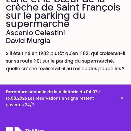
L’âne et le bœuf de la
crèche de Saint François
sur le parking du
supermarché
Ascanio Celestini
David Murgia
S'il était né en 1982 plutôt qu'en 1182, qui croiserait-il
sur sa route ? Et sur le parking du supermarché,
quelle crèche réaliserait-il au milieu des poubelles ?
Fermeture annuelle de la billetterie du 04.07 >
×
16.08.2026
Les réservations en ligne restent
ouvertes 24/7