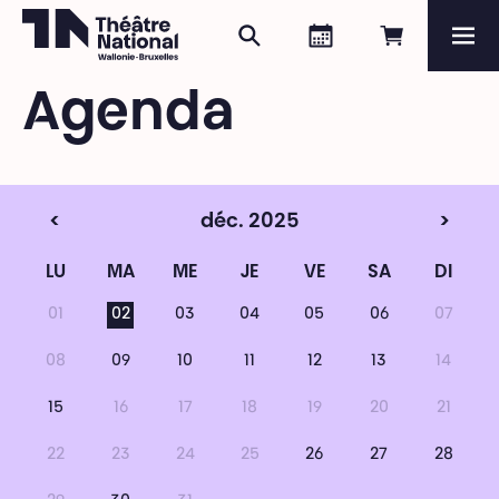
Rechercher
Agenda
Réserver e
Me
Théâtre National
Wallonie-Bruxelles
Agenda
Magazine
Programme
<
déc. 2025
>
LU
MA
ME
JE
VE
SA
DI
01
02
03
04
05
06
07
08
09
10
11
12
13
14
15
16
17
18
19
20
21
22
23
24
25
26
27
28