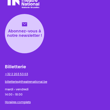
Théâtre National
Wallonie-Bruxelles
Abonnez-vous à
notre newsletter !
Billetterie
+32 2 203 53 03
billetterie@theatrenational.be
mardi › vendredi
14:00 › 18:00
Horaires complets