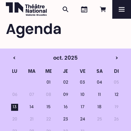
Rechercher
Agenda
Réserver e
Me
Théâtre National
Wallonie-Bruxelles
Agenda
Magazine
Programme
<
oct. 2025
>
LU
MA
ME
JE
VE
SA
DI
01
02
03
04
05
06
07
08
09
10
11
12
13
14
15
16
17
18
19
20
21
22
23
24
25
26