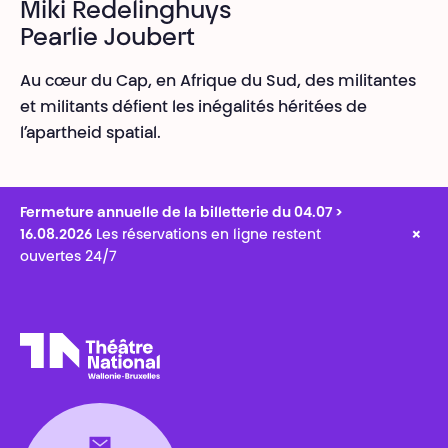
Miki Redelinghuys
Pearlie Joubert
Au cœur du Cap, en Afrique du Sud, des militantes
et militants défient les inégalités héritées de
l’apartheid spatial.
Fermeture annuelle de la billetterie du 04.07 >
×
16.08.2026
Les réservations en ligne restent
ouvertes 24/7
Théâtre National
Wallonie-Bruxelles