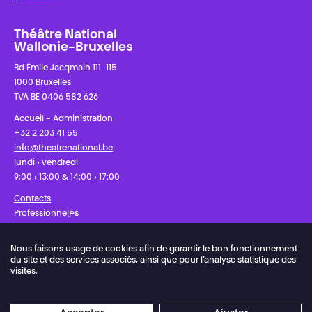
Théâtre National
Wallonie-Bruxelles
Bd Émile Jacqmain 111-115
1000 Bruxelles
TVA BE 0406 582 626
Accueil - Administration
+32 2 203 41 55
info@theatrenational.be
lundi › vendredi
9:00 › 13:00 & 14:00 › 17:00
Contacts
Professionnel·les
Presse
Nous faisons usage de cookies afin de garantir le bon fonctionnement
du site et des services associés, ainsi que pour l’analyse statistique des
Facebook
Instagram
Abonnez-vous à notre newsletter !
visites.
Police de vie privée
Préférences de cookies