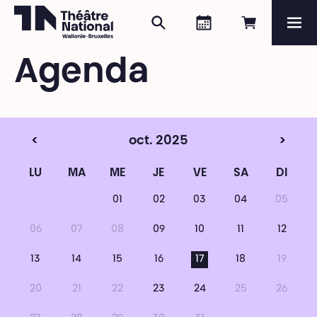
Rechercher
Agenda
Réserver e
Me
Théâtre National
Wallonie-Bruxelles
Agenda
Magazine
Programme
<
oct. 2025
>
LU
MA
ME
JE
VE
SA
DI
01
02
03
04
05
06
07
08
09
10
11
12
13
14
15
16
17
18
19
20
21
22
23
24
25
26