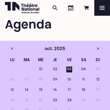
Rechercher
Agenda
Réserver e
Me
Théâtre National
Wallonie-Bruxelles
Agenda
Magazine
Programme
<
oct. 2025
>
LU
MA
ME
JE
VE
SA
DI
01
02
03
04
05
06
07
08
09
10
11
12
13
14
15
16
17
18
19
20
21
22
23
24
25
26