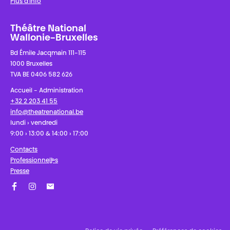
Plus d'info
Théâtre National
Wallonie-Bruxelles
Bd Émile Jacqmain 111-115
1000 Bruxelles
TVA BE 0406 582 626
Accueil - Administration
+32 2 203 41 55
info@theatrenational.be
lundi › vendredi
9:00 › 13:00 & 14:00 › 17:00
Contacts
Professionnel·les
Presse
Facebook
Instagram
Abonnez-vous à notre newsletter !