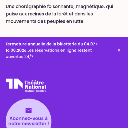
Une chorégraphie foisonnante, magnétique, qui
puise aux racines de la forêt et dans les
mouvements des peuples en lutte.
Fermeture annuelle de la billetterie du 04.07 >
×
16.08.2026
Les réservations en ligne restent
ouvertes 24/7
Théâtre National
Wallonie-Bruxelles
Abonnez-vous à
notre newsletter !