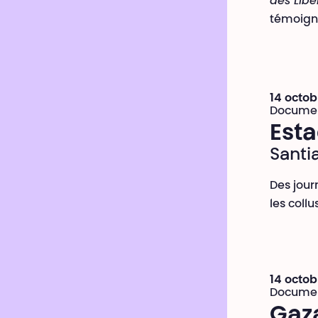
des Libe
témoign
14 octob
Documen
Esta
Santi
Des jour
les collu
14 octob
Documen
Gaz