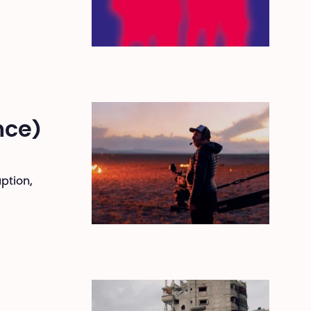
nce)
uption,