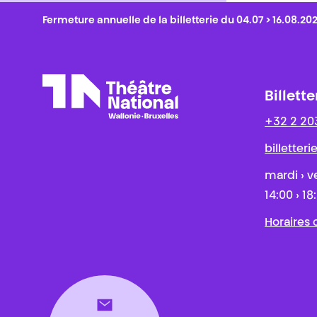
Fermeture annuelle de la billetterie du 04.07 > 16.08.20
Billette
+32 2 20
Théâtre National
Wallonie-Bruxelles
billetter
mardi › v
14:00 › 18
Horaires