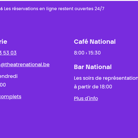
26
Les réservations en ligne restent ouvertes 24/7
rie
Café National
3 53 03
8:00 › 15:30
ie@theatrenational.be
Bar National
endredi
Les soirs de représentatio
:00
à partir de 18:00
 complets
Plus d'info