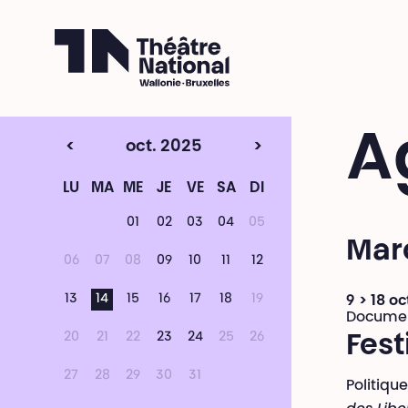
Théâtre National
Wallonie-Bruxelles
A
<
oct. 2025
>
LU
MA
ME
JE
VE
SA
DI
01
02
03
04
05
Mard
06
07
08
09
10
11
12
13
14
15
16
17
18
19
9 > 18 o
Document
20
21
22
23
24
25
26
Fest
27
28
29
30
31
Politiqu