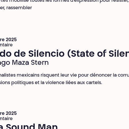
rtés
mobilise toutes les formes d’expression pour résister,
er, rassembler
re 2025
taire
do de Silencio (State of Sile
ago Maza Stern
nalistes mexicains risquent leur vie pour dénoncer la corr
sions politiques et la violence liées aux cartels.
re 2025
taire
a Sound Man