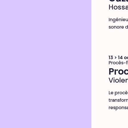
Hoss
Ingénieu
sonore d
13 > 14 
Procès-f
Proc
Viole
Le procès
transform
responsab