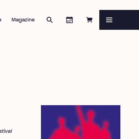
Rechercher
Agenda
Réserver en ligne
e
Magazine
Menu
stival