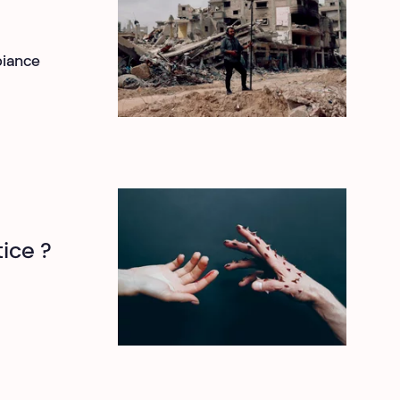
biance
ice ?